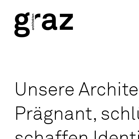
Unsere Ar­chi­te
Prä­­­­g­nant, sc
schaf­fen Iden­ti