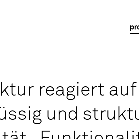
pr
k­tur re­agiert au
hlüs­sig und struk­t
­tät, Funk­tio­na­l