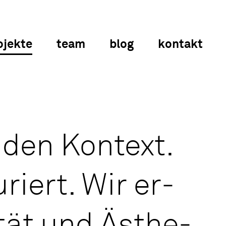
ojekte
team
blog
kontakt
f den Kon­text.
u­riert. Wir er­
i­tät und Äs­the­