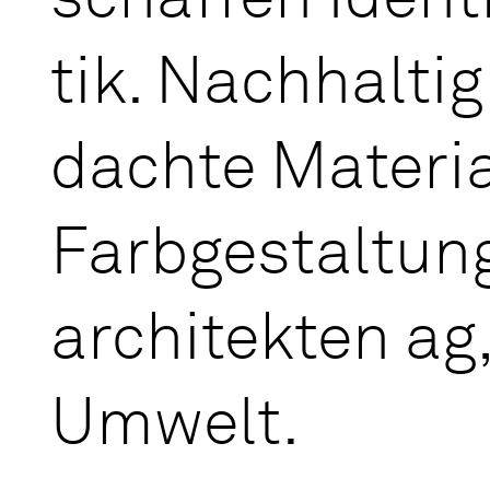
tik. Nach­hal­ti
dach­te Ma­te­ri
Farb­ge­stal­tu
architekten ag,
Um­welt.