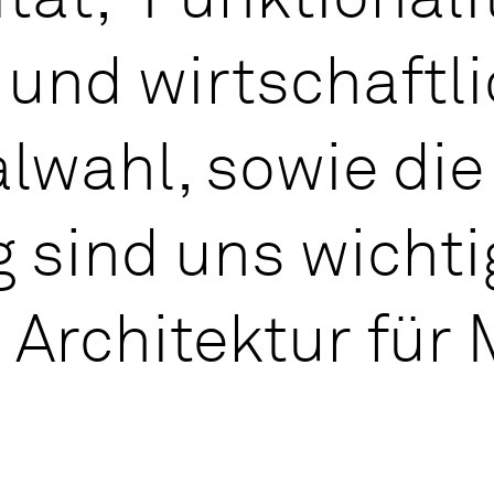
g und wirt­schaft­l
­al­wahl, so­wie di
ng sind uns wichti
 Ar­chi­tek­tur fü