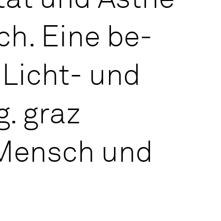
ich. Eine be­
e Licht- und
g. graz
r Men­sch und